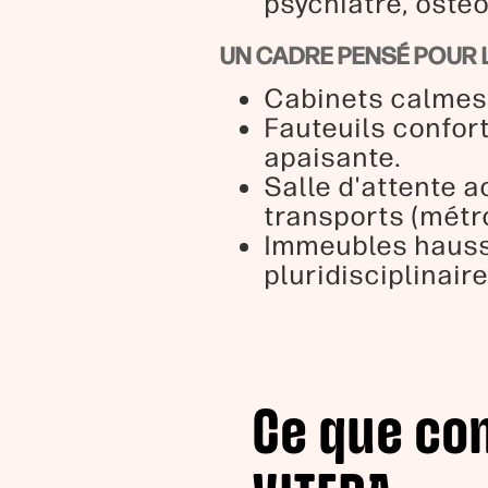
psychiatre, osté
UN CADRE PENSÉ POUR 
Cabinets calmes, 
Fauteuils confor
apaisante.
Salle d'attente a
transports (métro
Immeubles hauss
pluridisciplinair
Ce que co