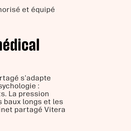
norisé et équipé
médical
artagé s'adapte
sychologie :
ts. La pression
s baux longs et les
net partagé Vitera