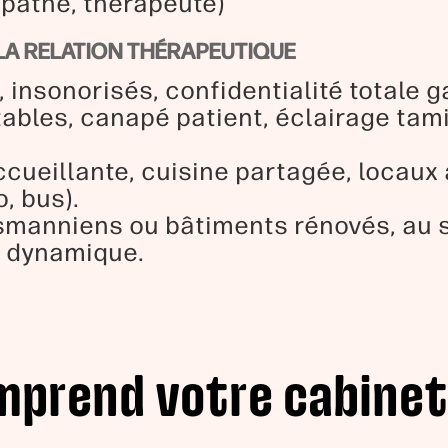
opathe, thérapeute)
LA RELATION THÉRAPEUTIQUE
insonorisés, confidentialité totale g
tables, canapé patient, éclairage ta
ccueillante, cuisine partagée, locaux
, bus).
manniens ou bâtiments rénovés, au s
e dynamique.
mprend votre cabinet