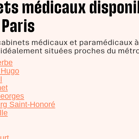
ets médicaux disponib
 Paris
cabinets médicaux et paramédicaux à 
 idéalement situées proches du métro
erbe
r Hugo
l
net
Georges
rg Saint-Honoré
lle
urt