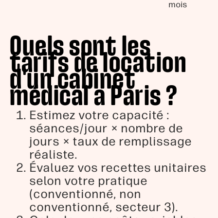
mois
Quels sont les
tarifs de location
d'un cabinet
médical a Paris ?
Estimez votre capacité :
séances/jour × nombre de
jours × taux de remplissage
réaliste.
Évaluez vos recettes unitaires
selon votre pratique
(conventionné, non
conventionné, secteur 3).