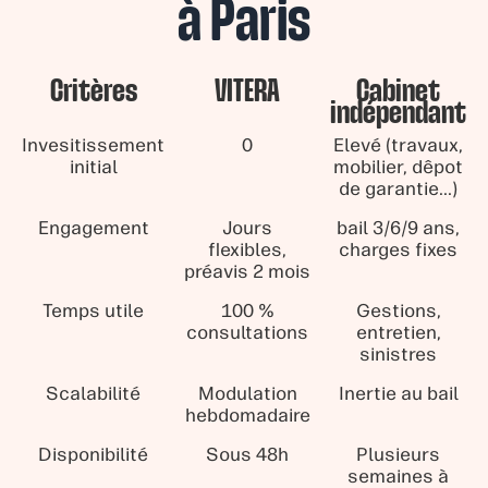
à Paris
Critères
VITERA
Cabinet
indépendant
Invesitissement
0
Elevé (travaux,
initial
mobilier, dêpot
de garantie...)
Engagement
Jours
bail 3/6/9 ans,
flexibles,
charges fixes
préavis 2 mois
Temps utile
100 %
Gestions,
consultations
entretien,
sinistres
Scalabilité
Modulation
Inertie au bail
hebdomadaire
Disponibilité
Sous 48h
Plusieurs
semaines à