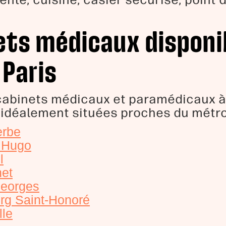
tente, cuisine, casier sécurisé, point d
ets médicaux disponib
 Paris
cabinets médicaux et paramédicaux à 
 idéalement situées proches du métro
erbe
r Hugo
l
net
Georges
rg Saint-Honoré
lle