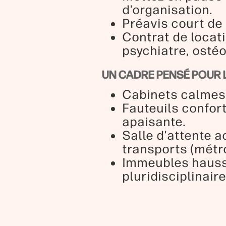
d'organisation.
Préavis court de 
Contrat de locati
psychiatre, osté
UN CADRE PENSÉ POUR 
Cabinets calmes, 
Fauteuils confor
apaisante.
Salle d'attente a
transports (métro
Immeubles hauss
pluridisciplinair