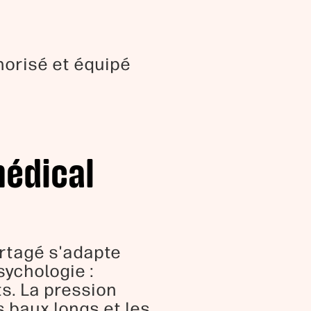
norisé et équipé
médical
artagé s'adapte
sychologie :
ts. La pression
s baux longs et les