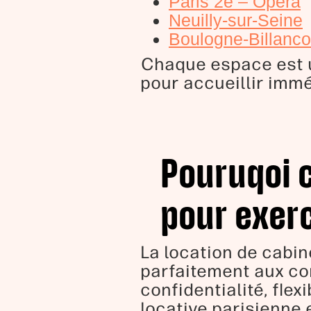
Paris 2e – Opéra
Neuilly-sur-Seine
Boulogne-Billanco
Chaque espace est un
pour accueillir immé
Pouruqoi 
pour exerc
La location de cabi
parfaitement aux con
confidentialité, flex
locative parisienne 