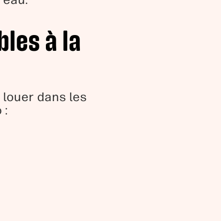
'eau.
les à la
louer dans les
 :