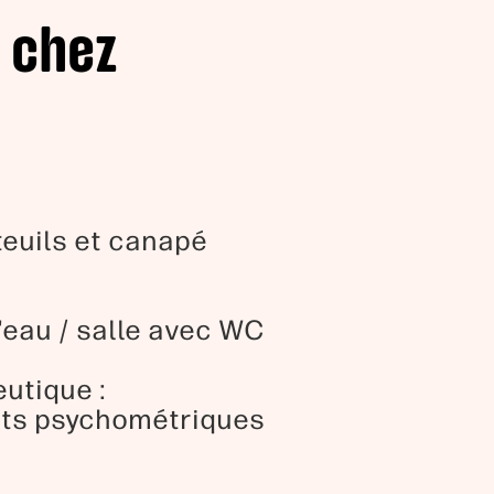
 chez
uteuils et canapé
d'eau / salle avec WC
utique :
ests psychométriques