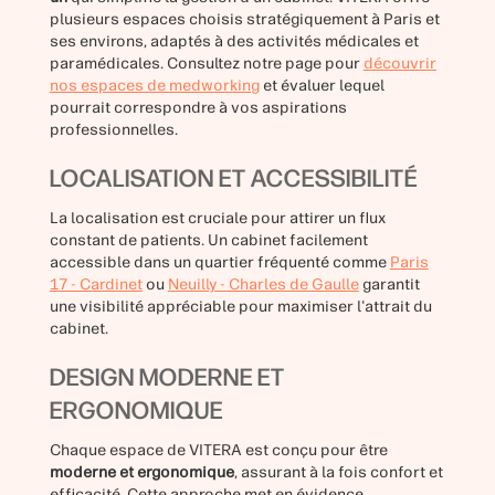
plusieurs espaces choisis stratégiquement à Paris et
ses environs, adaptés à des activités médicales et
paramédicales. Consultez notre page pour
découvrir
nos espaces de medworking
et évaluer lequel
pourrait correspondre à vos aspirations
professionnelles.
LOCALISATION ET ACCESSIBILITÉ
La localisation est cruciale pour attirer un flux
constant de patients. Un cabinet facilement
accessible dans un quartier fréquenté comme
Paris
17 - Cardinet
ou
Neuilly - Charles de Gaulle
garantit
une visibilité appréciable pour maximiser l'attrait du
cabinet.
DESIGN MODERNE ET
ERGONOMIQUE
Chaque espace de VITERA est conçu pour être
moderne et ergonomique
, assurant à la fois confort et
efficacité. Cette approche met en évidence