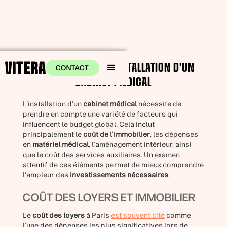
LE COÛT GLOBAL D'INSTALLATION D'UN
CONTACT
CABINET MÉDICAL
L'installation d'un
cabinet médical
nécessite de
prendre en compte une variété de facteurs qui
influencent le budget global. Cela inclut
principalement le
coût de l'immobilier
, les dépenses
en
matériel médical
, l'aménagement intérieur, ainsi
que le coût des services auxiliaires. Un examen
attentif de ces éléments permet de mieux comprendre
l'ampleur des
investissements nécessaires
.
COÛT DES LOYERS ET IMMOBILIER
Le
coût des loyers
à Paris
est souvent cité
comme
l'une des dépenses les plus significatives lors de